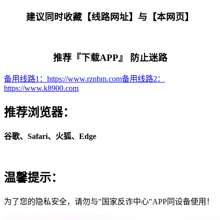
建议同时收藏【线路网址】与【本网页】
推荐『下载APP』 防止迷路
备用线路
1
：
https://www.rznbm.com
备用线路
2
：
https://www.k8900.com
推荐浏览器：
谷歌、Safari、火狐、Edge
温馨提示：
为了您的隐私安全，请勿与"国家反诈中心"APP同设备使用！