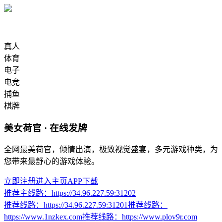
真人
体育
电子
电竞
捕鱼
棋牌
美女荷官 · 在线发牌
全网最美荷官，倾情出演，极致视觉盛宴，多元游戏种类，为
您带来最舒心的游戏体验。
立即注册
进入主页
APP下载
推荐主线路：
https://34.96.227.59:31202
推荐线路：
https://34.96.227.59:31201
推荐线路：
https://www.1nzkex.com
推荐线路：
https://www.plov9r.com