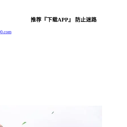
推荐『下载APP』 防止迷路
00.com