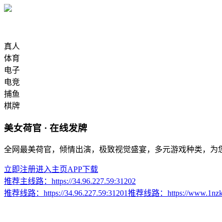
真人
体育
电子
电竞
捕鱼
棋牌
美女荷官 · 在线发牌
全网最美荷官，倾情出演，极致视觉盛宴，多元游戏种类，为
立即注册
进入主页
APP下载
推荐主线路：
https://34.96.227.59:31202
推荐线路：
https://34.96.227.59:31201
推荐线路：
https://www.1nz